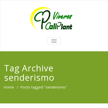
TOGGLE
NAVIGATION
Tag Archive
senderismo
Home
/
Posts tagged "senderismo"