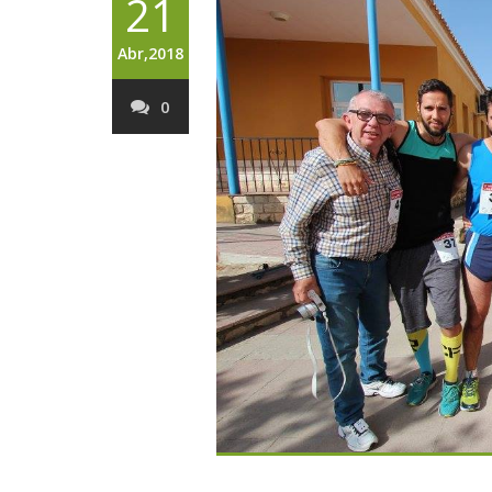
21
Abr,2018
0