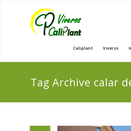
Caliplant
Viveros
I
Tag Archive calar d