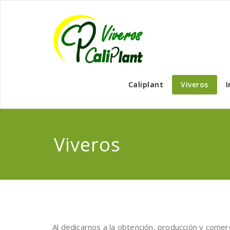
Caliplant
Viveros
I
Viveros
Al dedicarnos a la obtención, producción y comer