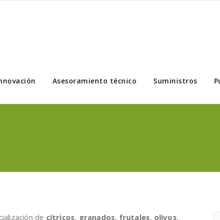
nnovación
Asesoramiento técnico
Suministros
P
cialización de
cítricos
,
granados
,
frutales
,
olivos
,