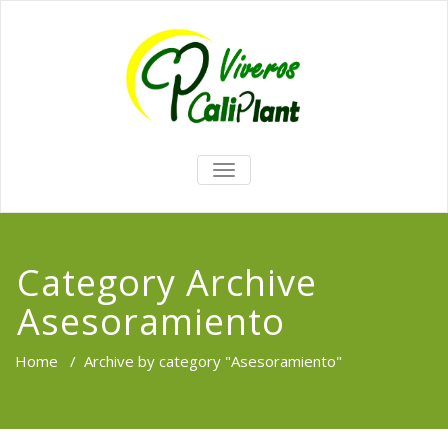
TOGGLE
NAVIGATION
Category Archive
Asesoramiento
Home
/
Archive by category "Asesoramiento"