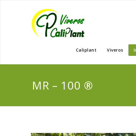
Caliplant
Viveros
I
MR – 100 ®