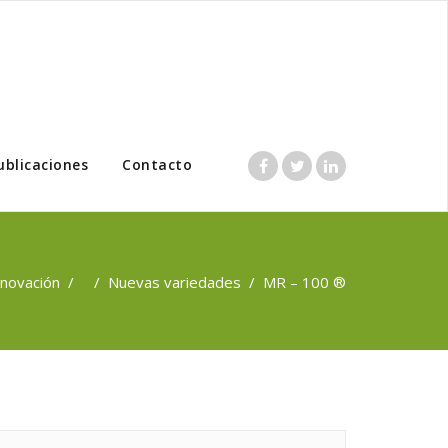
ublicaciones
Contacto
nnovación
/ /
Nuevas variedades
/
MR – 100 ®