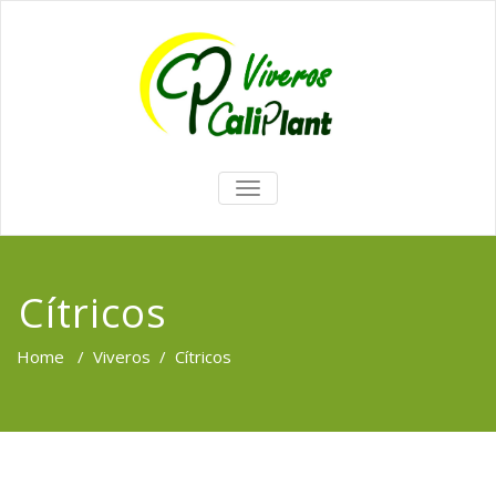
TOGGLE
NAVIGATION
Cítricos
Home
/
Viveros
/
Cítricos