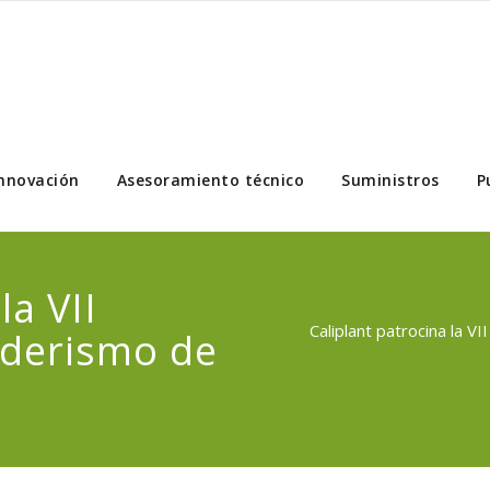
nnovación
Asesoramiento técnico
Suministros
P
la VII
Caliplant patrocina la V
nderismo de