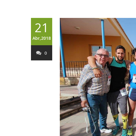
21
Abr,2018
0