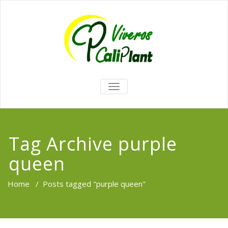
TOGGLE
NAVIGATION
Tag Archive purple
queen
Home
/
Posts tagged "purple queen"