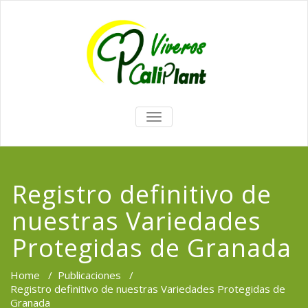
TOGGLE
NAVIGATION
Registro definitivo de
nuestras Variedades
Protegidas de Granada
Home
/
Publicaciones
/
Registro definitivo de nuestras Variedades Protegidas de
Granada