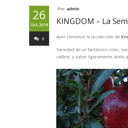
Por
admin
26
KINGDOM – La Semi
Oct,2016
Ayer comenzó la recolección de
Ki
0
Variedad de un fantástico color, t
calibre, y sabor ligeramente ácido