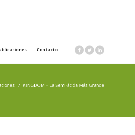
ublicaciones
Contacto
aciones
/
KINGDOM – La Semi-ácida Más Grande