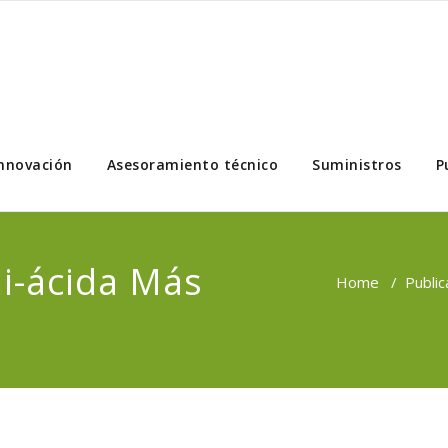
nnovación
Asesoramiento técnico
Suministros
P
i-ácida Más
Home
/
Public