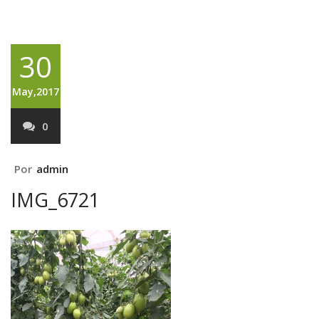
30
May,2017
0
Por
admin
IMG_6721