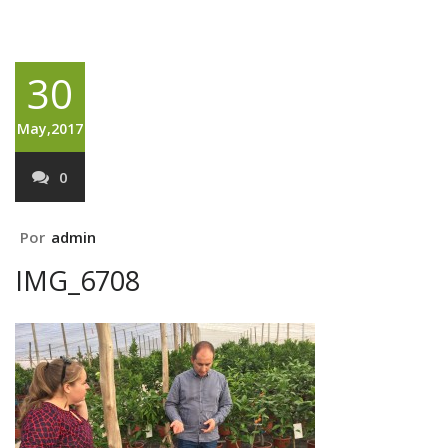
30
May,2017
0
Por
admin
IMG_6708