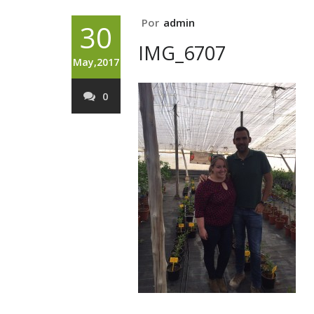
Por
admin
30
IMG_6707
May,2017
0