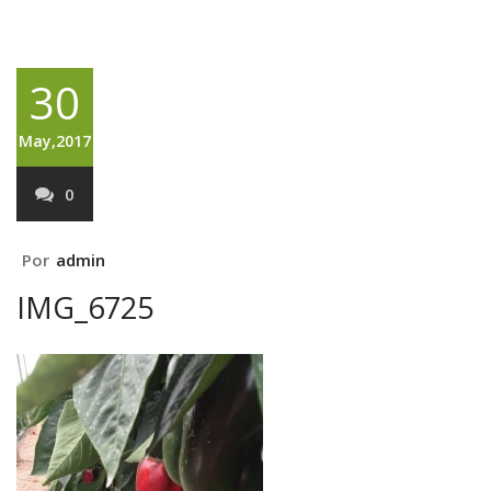
30
May,2017
0
Por
admin
IMG_6725