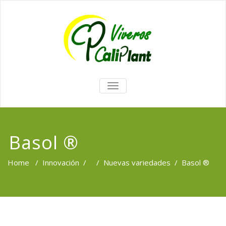
TOGGLE
NAVIGATION
Basol ®
Home
/
Innovación
/ /
Nuevas variedades
/
Basol ®