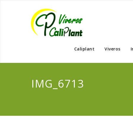
Caliplant
Viveros
I
IMG_6713