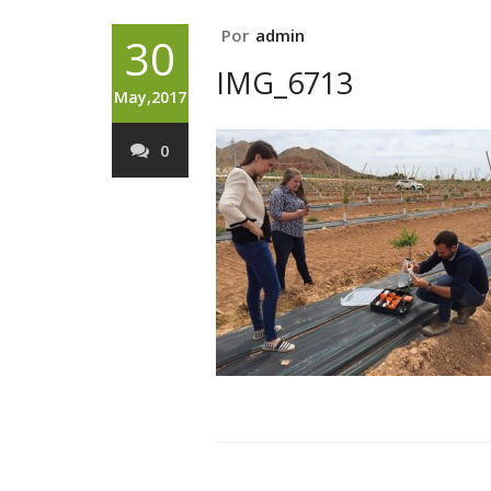
Por
admin
30
IMG_6713
May,2017
0