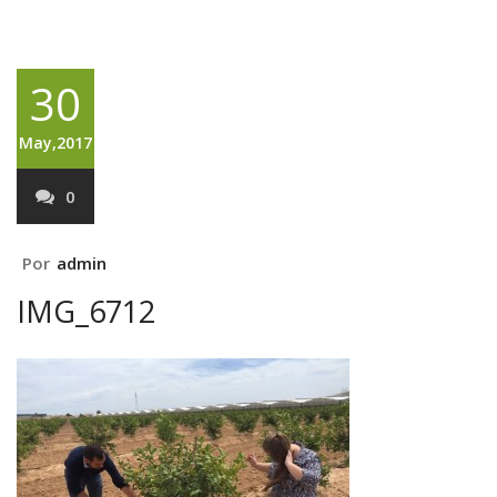
30
May,2017
0
Por
admin
IMG_6712