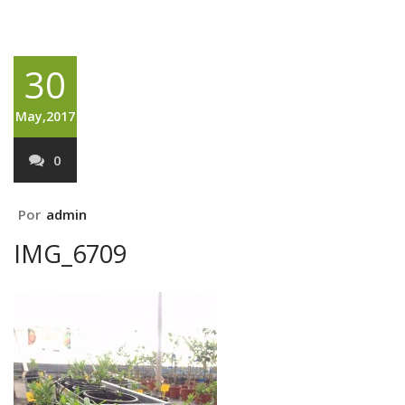
30
May,2017
0
Por
admin
IMG_6709