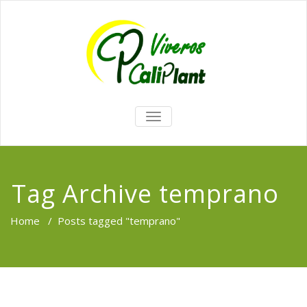
TOGGLE
NAVIGATION
Tag Archive temprano
Home
/
Posts tagged "temprano"