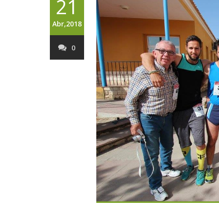
21
Abr,2018
0