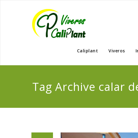
Caliplant
Viveros
I
Tag Archive calar d