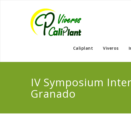
Caliplant
Viveros
I
IV Symposium Inter
Granado